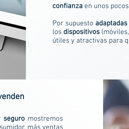
confianza
en unos pocos 
Por supuesto
adaptadas
los
dispositivos
(móviles, 
útiles y atractivas para 
HA
 venden
y seguro
mostremos
nsumidor, más ventas