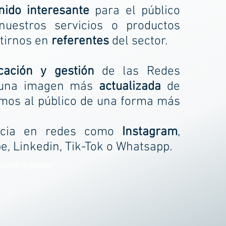
nido interesante
para el público
uestros servicios o productos
tirnos en
referentes
del sector.
icación y gestión
de las Redes
 una imagen más
actualizada
de
mos al público de una forma más
ncia en redes como
Instagram
,
be, Linkedin, Tik-Tok o Whatsapp.
Z LATIR TU NEGOCIO