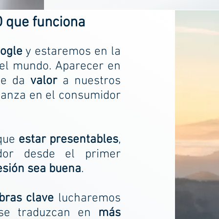
 que funciona
ogle
y estaremos en la
del mundo. Aparecer en
le da
valor
a nuestros
fianza en el consumidor
 que
estar presentables
,
idor desde el primer
esión sea buena
.
bras clave
lucharemos
e traduzcan en
más